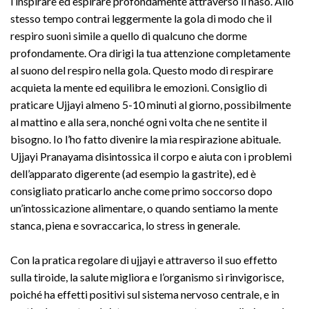
l’inspirare ed espirare profondamente attraverso il naso. Allo
stesso tempo contrai leggermente la gola di modo che il
respiro suoni simile a quello di qualcuno che dorme
profondamente. Ora dirigi la tua attenzione completamente
al suono del respiro nella gola. Questo modo di respirare
acquieta la mente ed equilibra le emozioni. Consiglio di
praticare Ujjayi almeno 5-10 minuti al giorno, possibilmente
al mattino e alla sera, nonché ogni volta che ne sentite il
bisogno. Io l’ho fatto divenire la mia respirazione abituale.
Ujjayi Pranayama disintossica il corpo e aiuta con i problemi
dell’apparato digerente (ad esempio la gastrite), ed è
consigliato praticarlo anche come primo soccorso dopo
un’intossicazione alimentare, o quando sentiamo la mente
stanca, piena e sovraccarica, lo stress in generale.
Con la pratica regolare di ujjayi e attraverso il suo effetto
sulla tiroide, la salute migliora e l’organismo si rinvigorisce,
poiché ha effetti positivi sul sistema nervoso centrale, e in