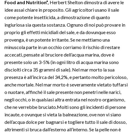
Food and Nutrition”,
Herbert Shelton dimostra di avere le
idee assai chiare in proposito. Gli agricoltori usano il sale
come potente insetticida, a dimostrazione di quanto
ingiuriosa sia questa sostanza. Ognuno di noi può provare in
proprio gli effetti micidiali del sale, e da dovunque esso
provenga, è un potente irritante. Se ne mettiamo una
minuscola parte in un occhio corriamo il rischio di restare
accecati, pensate al bruciore dell’acqua marina, dove è
presente solo un 3-5% (in ogni litro di acqua marina sono
disciolti circa 35 grammi di sale). Nel mar morto la sua
presenza è all’incirca del 34,2%, e pertanto molto pericoloso,
anche mortale. Nel mar morto è severamente vietato tuffarsi
o nuotare, affinché il sale presente non penetri nelle narici,
negli occhi, o in qualsiasi altra entrata nel nostro organismo,
che ne verrebbe bruciato.Molti sono gli incidenti di persone
incaute, e ovunque si vieta la balneazione, ove non vi siano
dell’acqua dolce per bagnarsi e togliere tutto il sale di dosso,
altrimenti si bruca dall’esterno all’interno. Se la pelle non è