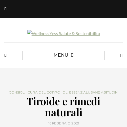
MENU
,
,
,
CONSIGLI
CURA DEL CORPO
OLI ESSENZIALI
SANE ABITUDINI
Tiroide e rimedi
naturali
16 FEBBRAIO 2021