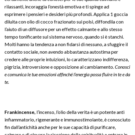
rilassanti, incoraggia l’onestà emotiva e ti spinge ad
esprimere i pensieri e desideri più profondi. Applica 1 goccia
diluita con olio di cocco frazionato sui polsi, diffondila con
l’aiuto di un diffusore per un effetto calmante e allo stesso
tempo tonificante sul sistema nervoso, quando si è stanchi.
Molti hanno la tendenza a non fidarsi di nessuno, a sfuggire il
contatto sociale, non avendo abbastanza autostima per
credere alle proprie intuizioni, lo caratterizzano indifferenza,
pigrizia, introversione e opposizione al cambiamento.
Conosci
e comunica le tue emozioni affinché l’energia possa fluire in te e da
te.
Frankincense,
l’incenso, l’olio della verita è un potente anti
infiammatorio, rigenerante e immunostimolante, è conosciuto
fin dall’antichità anche per le sue capacità di purificare,
calmare e di elevare la ricezione della spiritualità e entrare in