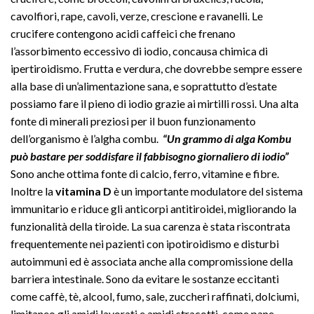
cavolfiori, rape, cavoli, verze, crescione e ravanelli. Le
crucifere contengono acidi caffeici che frenano
l’assorbimento eccessivo di iodio, concausa chimica di
ipertiroidismo. Frutta e verdura, che dovrebbe sempre essere
alla base di un’alimentazione sana, e soprattutto d’estate
possiamo fare il pieno di iodio grazie ai mirtilli rossi. Una alta
fonte di minerali preziosi per il buon funzionamento
dell’organismo è l’algha combu.
“Un grammo di alga Kombu
può bastare per soddisfare il fabbisogno giornaliero di iodio”
Sono anche ottima fonte di calcio, ferro, vitamine e fibre.
Inoltre la
vitamina D
è un importante modulatore del sistema
immunitario e riduce gli anticorpi antitiroidei, migliorando la
funzionalità della tiroide. La sua carenza è stata riscontrata
frequentemente nei pazienti con ipotiroidismo e disturbi
autoimmuni ed è associata anche alla compromissione della
barriera intestinale. Sono da evitare le sostanze eccitanti
come caffè, tè, alcool, fumo, sale, zuccheri raffinati, dolciumi,
limitaneo gli amidi lavorati e amidi stracotti, come pane,