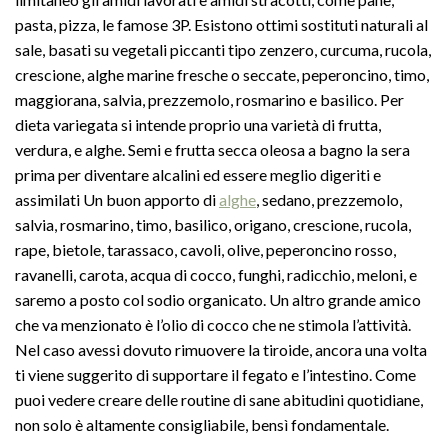
pasta, pizza, le famose 3P. Esistono ottimi sostituti naturali al
sale, basati su vegetali piccanti tipo zenzero, curcuma, rucola,
crescione, alghe marine fresche o seccate, peperoncino, timo,
maggiorana, salvia, prezzemolo, rosmarino e basilico. Per
dieta variegata si intende proprio una varietà di frutta,
verdura, e alghe. Semi e frutta secca oleosa a bagno la sera
prima per diventare alcalini ed essere meglio digeriti e
assimilati Un buon apporto di
alghe
, sedano, prezzemolo,
salvia, rosmarino, timo, basilico, origano, crescione, rucola,
rape, bietole, tarassaco, cavoli, olive, peperoncino rosso,
ravanelli, carota, acqua di cocco, funghi, radicchio, meloni, e
saremo a posto col sodio organicato. Un altro grande amico
che va menzionato è l’olio di cocco che ne stimola l’attività.
Nel caso avessi dovuto rimuovere la tiroide, ancora una volta
ti viene suggerito di supportare il fegato e l’intestino. Come
puoi vedere creare delle routine di sane abitudini quotidiane,
non solo è altamente consigliabile, bensì fondamentale.